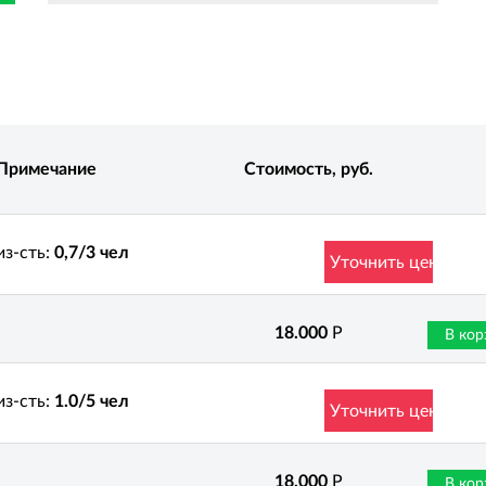
Примечание
Стоимость, руб.
з-сть
0,7/3 чел
Уточнить цену
18.000
Р
В кор
з-сть
1.0/5 чел
Уточнить цену
18.000
Р
В кор