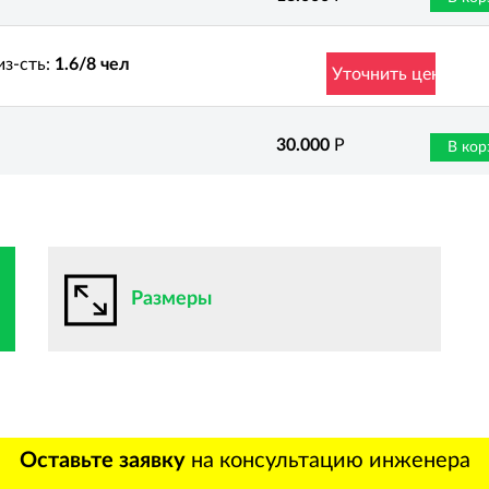
з-сть
1.6/8 чел
Уточнить цену
30.000
Р
В кор
Размеры
Оставьте заявку
на консультацию инженера